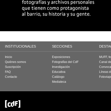
INSTITUCIONALES
SECCIONES
DESTA
Inicio
Exposiciones
MUFF, fes
Quiénes somos
Fotografías del CdF
Canal d
Suscripción
Investigación
Convoca
FAQ
Educativa
Líneas d
Contacto
Catálogo
Fotoviaj
Mediateca