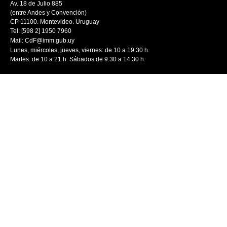
Av. 18 de Julio 885
(entre Andes y Convención)
CP 11100. Montevideo. Uruguay
Tel: [598 2] 1950 7960
Mail:
CdF@imm.gub.uy
Lunes, miércoles, jueves, viernes: de 10 a 19.30 h.
Martes: de 10 a 21 h. Sábados de 9.30 a 14.30 h.