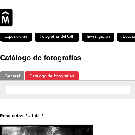
Exposiciones
Fotografías del CdF
Investigación
Educat
Catálogo de fotografías
General
Catálogo de fotografías
Resultados
1
-
1
de
1