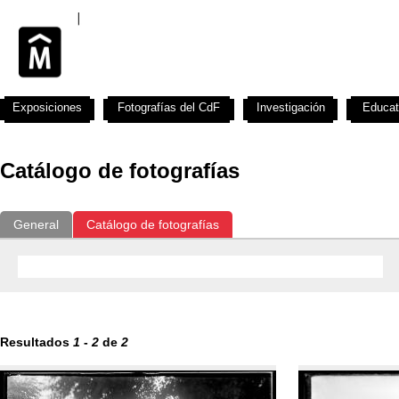
Exposiciones
Fotografías del CdF
Investigación
Educat
Catálogo de fotografías
General
Catálogo de fotografías
Resultados
1
-
2
de
2