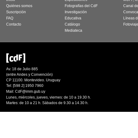
Quiénes somos
Fotografías del CdF
Canal d
Suscripción
Investigación
Convoca
FAQ
Educativa
Líneas d
Contacto
Catálogo
Fotoviaj
Mediateca
Av. 18 de Julio 885
(entre Andes y Convención)
CP 11100. Montevideo. Uruguay
Tel: [598 2] 1950 7960
Mail:
CdF@imm.gub.uy
Lunes, miércoles, jueves, viernes: de 10 a 19.30 h.
Martes: de 10 a 21 h. Sábados de 9.30 a 14.30 h.