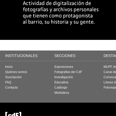
INSTITUCIONALES
SECCIONES
DESTA
Inicio
Exposiciones
MUFF, fes
Quiénes somos
Fotografías del CdF
Canal d
Suscripción
Investigación
Convoca
FAQ
Educativa
Líneas d
Contacto
Catálogo
Fotoviaj
Mediateca