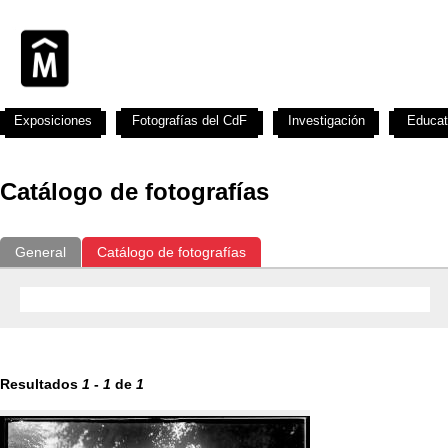
Exposiciones
Fotografías del CdF
Investigación
Educat
Catálogo de fotografías
General
Catálogo de fotografías
Resultados
1
-
1
de
1