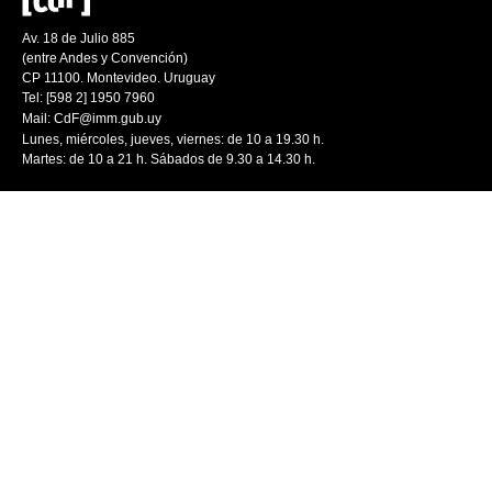
Av. 18 de Julio 885
(entre Andes y Convención)
CP 11100. Montevideo. Uruguay
Tel: [598 2] 1950 7960
Mail:
CdF@imm.gub.uy
Lunes, miércoles, jueves, viernes: de 10 a 19.30 h.
Martes: de 10 a 21 h. Sábados de 9.30 a 14.30 h.