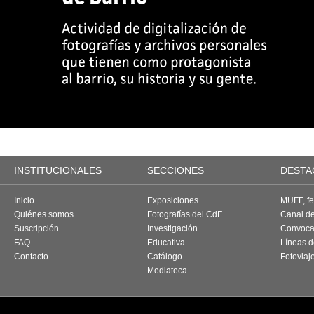
INSTITUCIONALES
SECCIONES
DESTA
Inicio
Exposiciones
MUFF, fes
Quiénes somos
Fotografías del CdF
Canal d
Suscripción
Investigación
Convoca
FAQ
Educativa
Líneas d
Contacto
Catálogo
Fotoviaj
Mediateca