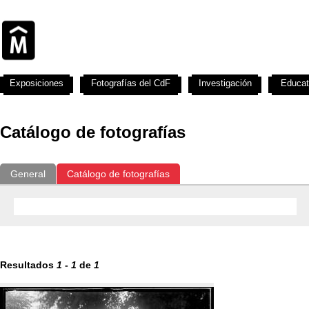
Exposiciones
Fotografías del CdF
Investigación
Educat
Catálogo de fotografías
General
Catálogo de fotografías
Resultados
1
-
1
de
1