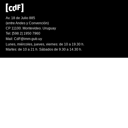
Av. 18 de Julio 885
(entre Andes y Convención)
CP 11100. Montevideo. Uruguay
Tel: [598 2] 1950 7960
Mail:
CdF@imm.gub.uy
Lunes, miércoles, jueves, viernes: de 10 a 19.30 h.
Martes: de 10 a 21 h. Sábados de 9.30 a 14.30 h.