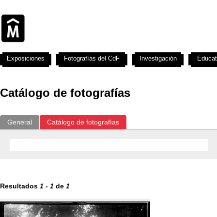
Exposiciones
Fotografías del CdF
Investigación
Educat
Catálogo de fotografías
General
Catálogo de fotografías
Resultados
1
-
1
de
1