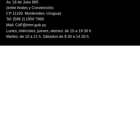
Av. 18 de Julio 885
(entre Andes y Convención)
CP 11100. Montevideo. Uruguay
Tel: [598 2] 1950 7960
Mail:
CdF@imm.gub.uy
Lunes, miércoles, jueves, viernes: de 10 a 19.30 h.
Martes: de 10 a 21 h. Sábados de 9.30 a 14.30 h.