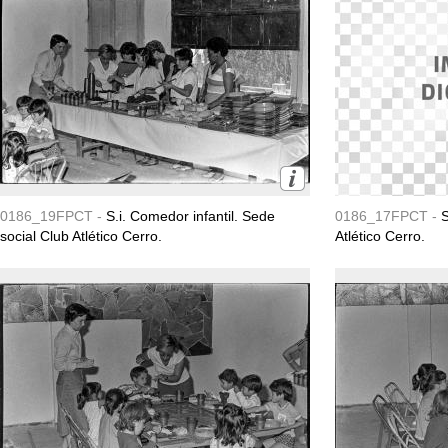
0186_19FPCT -
S.i. Comedor infantil. Sede
0186_17FPCT -
S
social Club Atlético Cerro.
Atlético Cerro.