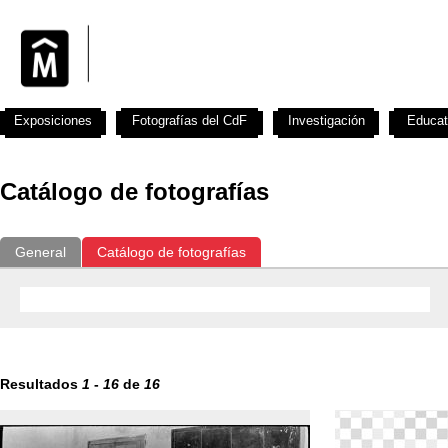
Exposiciones
Fotografías del CdF
Investigación
Educat
Catálogo de fotografías
General
Catálogo de fotografías
Resultados
1
-
16
de
16