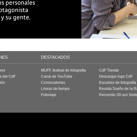
NES
DESTACADOS
nes
MUFF, festival de fotografía
CdF Tienda
as del CdF
Canal de YouTube
Descargar logo CdF
ión
Convocatorias
Escuelas de fotografía
Líneas de tiempo
Revista Sueño de la 
Fotoviaje
Recorrido 3D por Sed
a