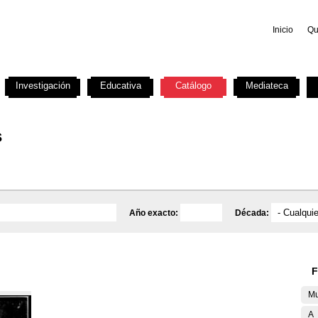
Inicio
Qu
Investigación
Educativa
Catálogo
Mediateca
s
Año exacto:
Década:
F
Mu
A