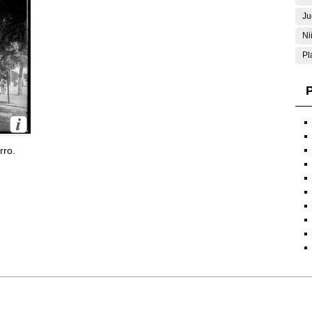
Ju
Ni
Pl
P
rro.