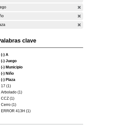
ego
ño
aza
alabras clave
(-)
A
(-)
Juego
(-)
Municipio
(-)
Niño
(-)
Plaza
17 (1)
Arbolado (1)
CCZ (1)
Cerro (1)
ERROR 413H (1)