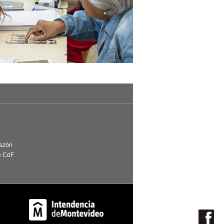
Razón
e CdF