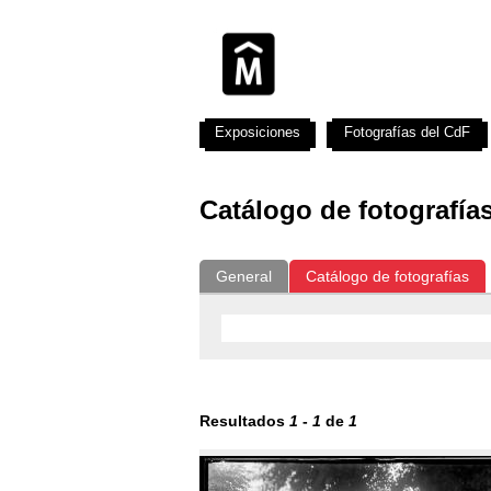
Exposiciones
Fotografías del CdF
Catálogo de fotografía
General
Catálogo de fotografías
Resultados
1
-
1
de
1