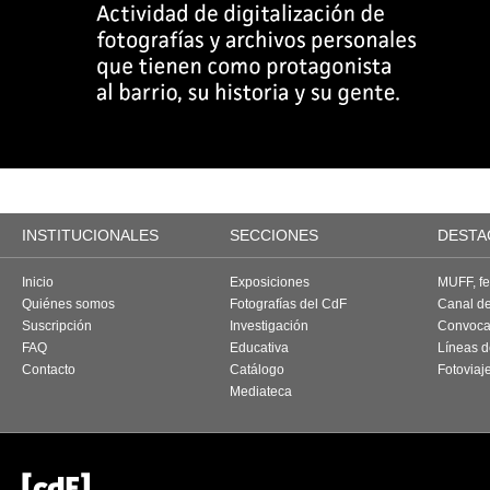
INSTITUCIONALES
SECCIONES
DESTA
Inicio
Exposiciones
MUFF, fes
Quiénes somos
Fotografías del CdF
Canal d
Suscripción
Investigación
Convoca
FAQ
Educativa
Líneas d
Contacto
Catálogo
Fotoviaj
Mediateca