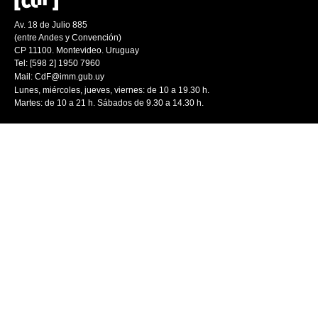
Av. 18 de Julio 885
(entre Andes y Convención)
CP 11100. Montevideo. Uruguay
Tel: [598 2] 1950 7960
Mail:
CdF@imm.gub.uy
Lunes, miércoles, jueves, viernes: de 10 a 19.30 h.
Martes: de 10 a 21 h. Sábados de 9.30 a 14.30 h.