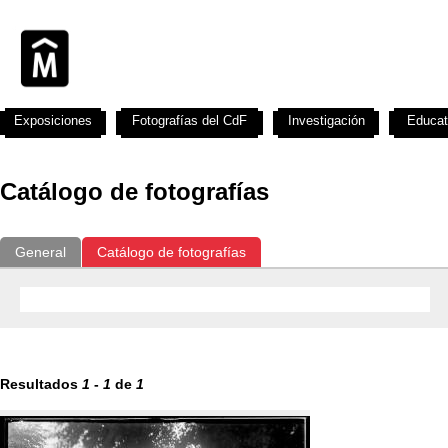
Exposiciones
Fotografías del CdF
Investigación
Educat
Catálogo de fotografías
General
Catálogo de fotografías
Resultados
1
-
1
de
1