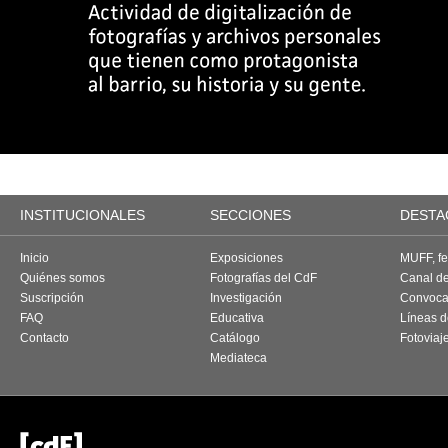
INSTITUCIONALES
SECCIONES
DESTA
Inicio
Exposiciones
MUFF, fes
Quiénes somos
Fotografías del CdF
Canal d
Suscripción
Investigación
Convoca
FAQ
Educativa
Líneas d
Contacto
Catálogo
Fotoviaj
Mediateca