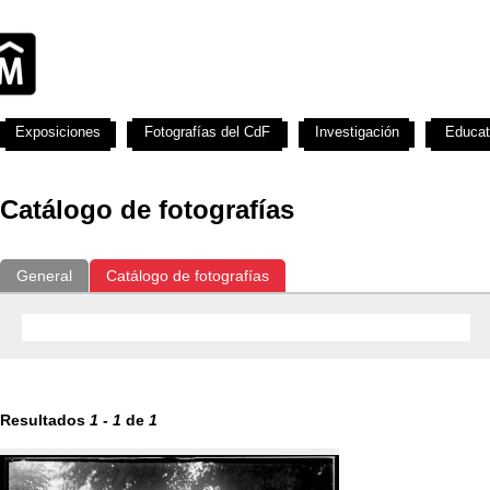
Exposiciones
Fotografías del CdF
Investigación
Educat
Catálogo de fotografías
General
Catálogo de fotografías
Resultados
1
-
1
de
1