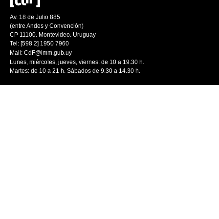
Av. 18 de Julio 885
(entre Andes y Convención)
CP 11100. Montevideo. Uruguay
Tel: [598 2] 1950 7960
Mail:
CdF@imm.gub.uy
Lunes, miércoles, jueves, viernes: de 10 a 19.30 h.
Martes: de 10 a 21 h. Sábados de 9.30 a 14.30 h.