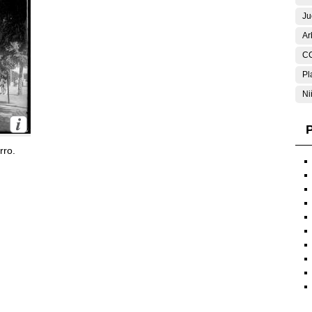
Ju
Ar
C
Pl
Ni
P
rro.