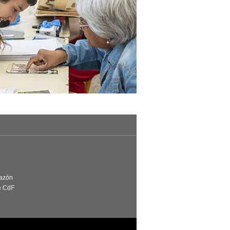
Razón
e CdF