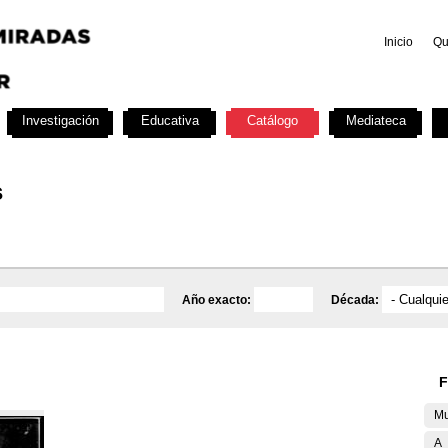
Inicio
Qu
Investigación
Educativa
Catálogo
Mediateca
s
Año exacto:
Década:
F
Mu
A