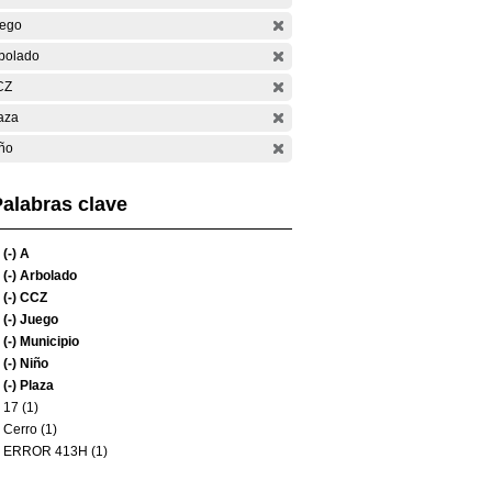
ego
bolado
CZ
aza
ño
alabras clave
(-)
A
(-)
Arbolado
(-)
CCZ
(-)
Juego
(-)
Municipio
(-)
Niño
(-)
Plaza
17 (1)
Cerro (1)
ERROR 413H (1)