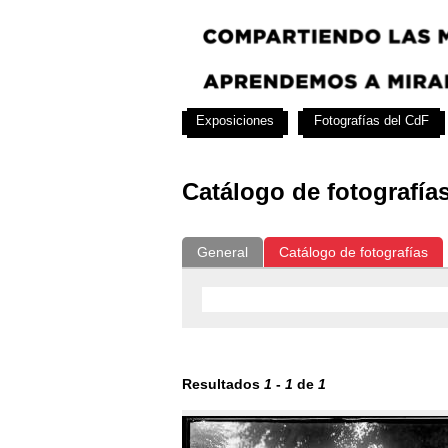
Exposiciones
Fotografías del CdF
Catálogo de fotografía
General
Catálogo de fotografías
Resultados
1
-
1
de
1