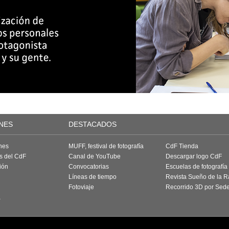
NES
DESTACADOS
nes
MUFF, festival de fotografía
CdF Tienda
as del CdF
Canal de YouTube
Descargar logo CdF
ión
Convocatorias
Escuelas de fotografía
Líneas de tiempo
Revista Sueño de la 
Fotoviaje
Recorrido 3D por Sed
a