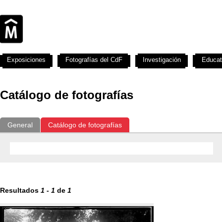
Exposiciones
Fotografías del CdF
Investigación
Educat
Catálogo de fotografías
General
Catálogo de fotografías
Resultados
1
-
1
de
1