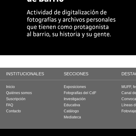
INSTITUCIONALES
SECCIONES
DESTA
Inicio
Exposiciones
MUFF, fes
Quiénes somos
Fotografías del CdF
Canal d
Suscripción
Investigación
Convoca
FAQ
Educativa
Líneas d
Contacto
Catálogo
Fotoviaj
Mediateca