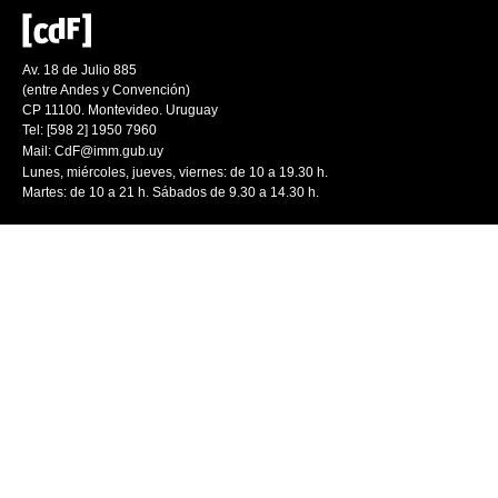
Av. 18 de Julio 885
(entre Andes y Convención)
CP 11100. Montevideo. Uruguay
Tel: [598 2] 1950 7960
Mail:
CdF@imm.gub.uy
Lunes, miércoles, jueves, viernes: de 10 a 19.30 h.
Martes: de 10 a 21 h. Sábados de 9.30 a 14.30 h.