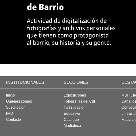
INSTITUCIONALES
SECCIONES
DESTA
Inicio
Exposiciones
MUFF, fes
Quiénes somos
Fotografías del CdF
Canal d
Suscripción
Investigación
Convoca
FAQ
Educativa
Líneas d
Contacto
Catálogo
Fotoviaj
Mediateca