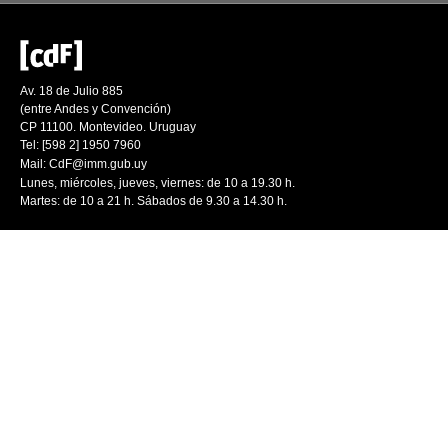
Av. 18 de Julio 885
(entre Andes y Convención)
CP 11100. Montevideo. Uruguay
Tel: [598 2] 1950 7960
Mail:
CdF@imm.gub.uy
Lunes, miércoles, jueves, viernes: de 10 a 19.30 h.
Martes: de 10 a 21 h. Sábados de 9.30 a 14.30 h.