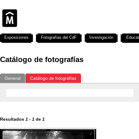
Exposiciones
Fotografías del CdF
Investigación
Educat
Catálogo de fotografías
General
Catálogo de fotografías
Resultados
1
-
1
de
1