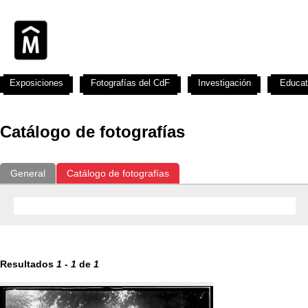
Exposiciones
Fotografías del CdF
Investigación
Educat
Catálogo de fotografías
General
Catálogo de fotografías
Resultados
1
-
1
de
1