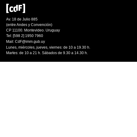
Av. 18 de Julio 885
(entre Andes y Convención)
CP 11100. Montevideo. Uruguay
Tel: [598 2] 1950 7960
Mail:
CdF@imm.gub.uy
Lunes, miércoles, jueves, viernes: de 10 a 19.30 h.
Martes: de 10 a 21 h. Sábados de 9.30 a 14.30 h.