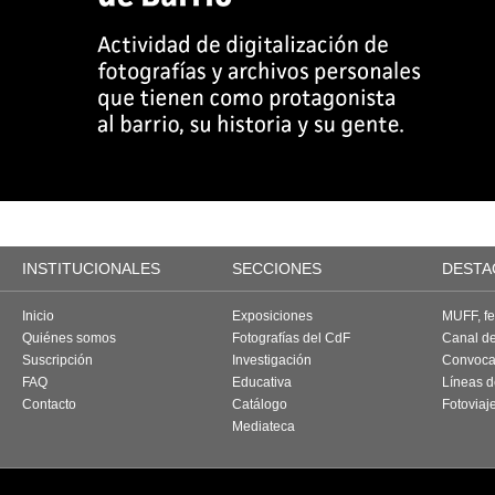
INSTITUCIONALES
SECCIONES
DESTA
Inicio
Exposiciones
MUFF, fes
Quiénes somos
Fotografías del CdF
Canal d
Suscripción
Investigación
Convoca
FAQ
Educativa
Líneas d
Contacto
Catálogo
Fotoviaj
Mediateca