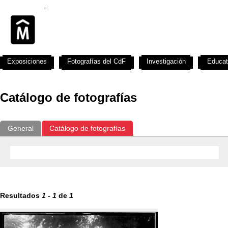
Exposiciones
Fotografías del CdF
Investigación
Educat
Catálogo de fotografías
General
Catálogo de fotografías
Resultados
1
-
1
de
1