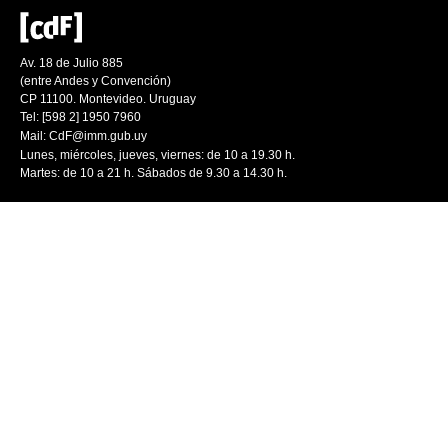
Av. 18 de Julio 885
(entre Andes y Convención)
CP 11100. Montevideo. Uruguay
Tel: [598 2] 1950 7960
Mail:
CdF@imm.gub.uy
Lunes, miércoles, jueves, viernes: de 10 a 19.30 h.
Martes: de 10 a 21 h. Sábados de 9.30 a 14.30 h.