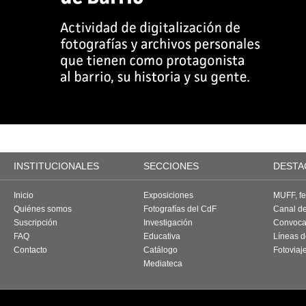
INSTITUCIONALES
SECCIONES
DESTA
Inicio
Exposiciones
MUFF, fes
Quiénes somos
Fotografías del CdF
Canal d
Suscripción
Investigación
Convoca
FAQ
Educativa
Líneas d
Contacto
Catálogo
Fotoviaj
Mediateca