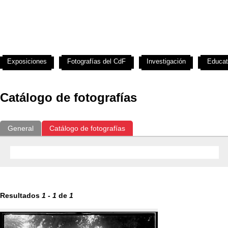
Exposiciones
Fotografías del CdF
Investigación
Educat
Catálogo de fotografías
General
Catálogo de fotografías
Resultados
1
-
1
de
1