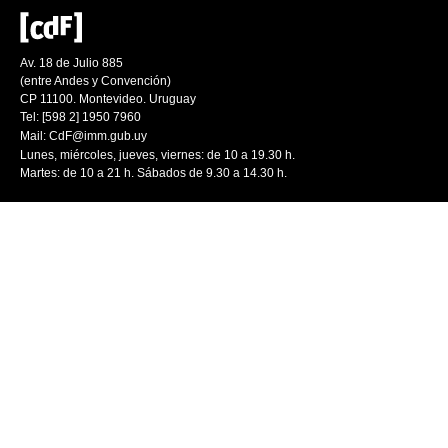
Av. 18 de Julio 885
(entre Andes y Convención)
CP 11100. Montevideo. Uruguay
Tel: [598 2] 1950 7960
Mail:
CdF@imm.gub.uy
Lunes, miércoles, jueves, viernes: de 10 a 19.30 h.
Martes: de 10 a 21 h. Sábados de 9.30 a 14.30 h.