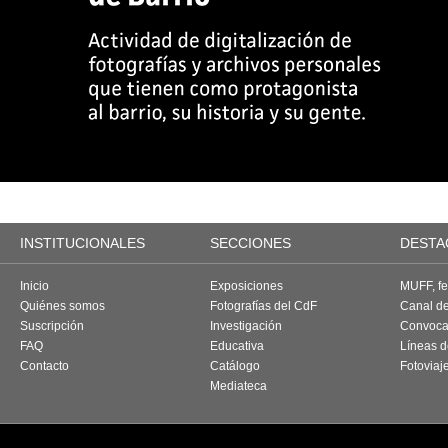
INSTITUCIONALES
SECCIONES
DESTA
Inicio
Exposiciones
MUFF, fes
Quiénes somos
Fotografías del CdF
Canal d
Suscripción
Investigación
Convoca
FAQ
Educativa
Líneas d
Contacto
Catálogo
Fotoviaj
Mediateca