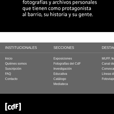
INSTITUCIONALES
SECCIONES
DESTA
Inicio
Exposiciones
MUFF, fes
Quiénes somos
Fotografías del CdF
Canal d
Suscripción
Investigación
Convoca
FAQ
Educativa
Líneas d
Contacto
Catálogo
Fotoviaj
Mediateca