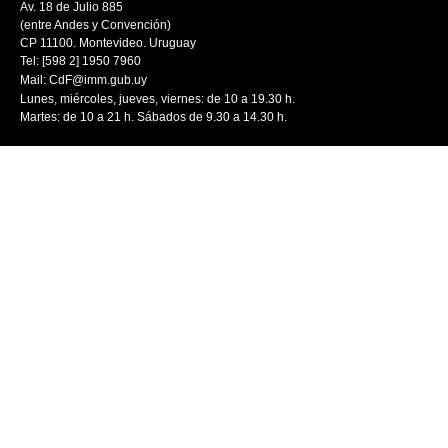
Av. 18 de Julio 885
(entre Andes y Convención)
CP 11100. Montevideo. Uruguay
Tel: [598 2] 1950 7960
Mail:
CdF@imm.gub.uy
Lunes, miércoles, jueves, viernes: de 10 a 19.30 h.
Martes: de 10 a 21 h. Sábados de 9.30 a 14.30 h.