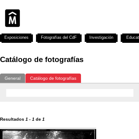
Exposiciones
Fotografías del CdF
Investigación
Educat
Catálogo de fotografías
General
Catálogo de fotografías
Resultados
1
-
1
de
1