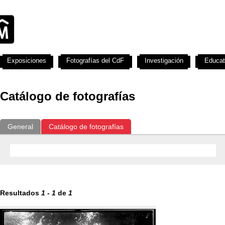
Exposiciones
Fotografías del CdF
Investigación
Educat
Catálogo de fotografías
General
Catálogo de fotografías
Resultados
1
-
1
de
1