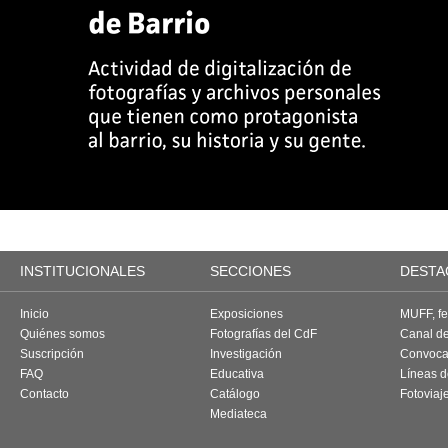
INSTITUCIONALES
SECCIONES
DESTA
Inicio
Exposiciones
MUFF, fes
Quiénes somos
Fotografías del CdF
Canal d
Suscripción
Investigación
Convoca
FAQ
Educativa
Líneas d
Contacto
Catálogo
Fotoviaj
Mediateca