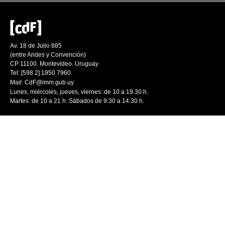
Av. 18 de Julio 885
(entre Andes y Convención)
CP 11100. Montevideo. Uruguay
Tel: [598 2] 1950 7960
Mail:
CdF@imm.gub.uy
Lunes, miércoles, jueves, viernes: de 10 a 19.30 h.
Martes: de 10 a 21 h. Sábados de 9.30 a 14.30 h.