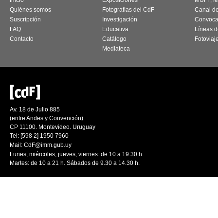
Inicio
Exposiciones
MUFF, fes
Quiénes somos
Fotografías del CdF
Canal d
Suscripción
Investigación
Convoca
FAQ
Educativa
Líneas d
Contacto
Catálogo
Fotoviaj
Mediateca
Av. 18 de Julio 885
(entre Andes y Convención)
CP 11100. Montevideo. Uruguay
Tel: [598 2] 1950 7960
Mail:
CdF@imm.gub.uy
Lunes, miércoles, jueves, viernes: de 10 a 19.30 h.
Martes: de 10 a 21 h. Sábados de 9.30 a 14.30 h.