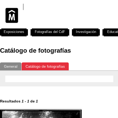
Exposiciones
Fotografías del CdF
Investigación
Educat
Catálogo de fotografías
General
Catálogo de fotografías
Resultados
1
-
1
de
1