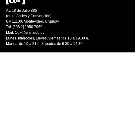
Av. 18 de Julio 885
(entre Andes y Convención)
CP 11100. Montevideo. Uruguay
Tel: [598 2] 1950 7960
Mail:
CdF@imm.gub.uy
Lunes, miércoles, jueves, viernes: de 10 a 19.30 h.
Martes: de 10 a 21 h. Sábados de 9.30 a 14.30 h.