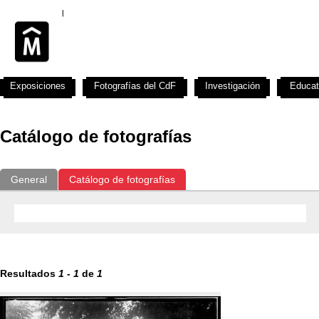
Exposiciones
Fotografías del CdF
Investigación
Educat
Catálogo de fotografías
General
Catálogo de fotografías
Resultados
1
-
1
de
1