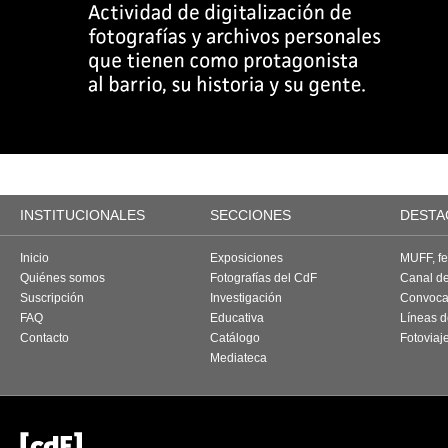
INSTITUCIONALES
SECCIONES
DESTA
Inicio
Exposiciones
MUFF, fes
Quiénes somos
Fotografías del CdF
Canal d
Suscripción
Investigación
Convoca
FAQ
Educativa
Líneas d
Contacto
Catálogo
Fotoviaj
Mediateca