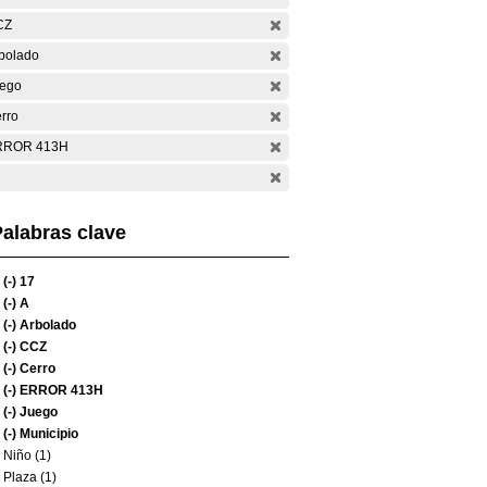
CZ
bolado
ego
rro
RROR 413H
alabras clave
(-)
17
(-)
A
(-)
Arbolado
(-)
CCZ
(-)
Cerro
(-)
ERROR 413H
(-)
Juego
(-)
Municipio
Niño (1)
Plaza (1)