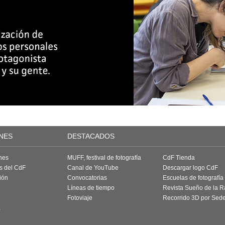
NES
DESTACADOS
nes
MUFF, festival de fotografía
CdF Tienda
as del CdF
Canal de YouTube
Descargar logo CdF
ión
Convocatorias
Escuelas de fotografía
Líneas de tiempo
Revista Sueño de la 
Fotoviaje
Recorrido 3D por Sed
a