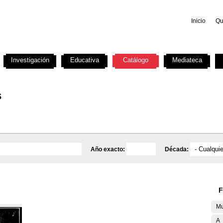
Inicio
Qu
Investigación
Educativa
Catálogo
Mediateca
s
Año exacto:
Década:
F
Mu
A