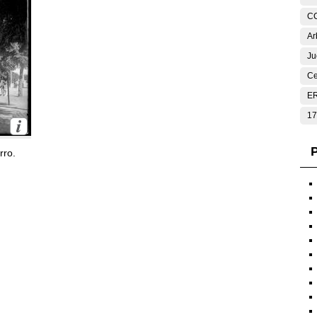
C
Ar
Ju
Ce
E
17
P
rro.