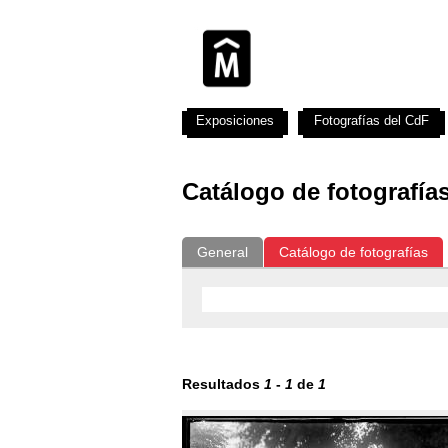
Exposiciones
Fotografías del CdF
Catálogo de fotografía
General
Catálogo de fotografías
Resultados
1
-
1
de
1