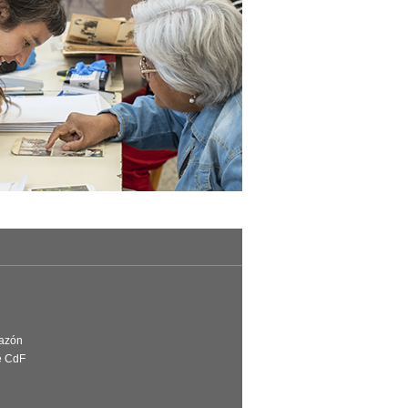
Razón
e CdF