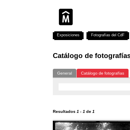
Exposiciones
Fotografías del CdF
Catálogo de fotografía
General
Catálogo de fotografías
Resultados
1
-
1
de
1