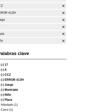
CZ
RROR 413H
ego
aza
ño
alabras clave
(-)
17
(-)
A
(-)
CCZ
(-)
ERROR 413H
(-)
Juego
(-)
Municipio
(-)
Niño
(-)
Plaza
Arbolado (1)
Cerro (1)