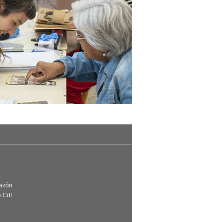
Razón
e CdF