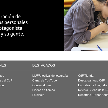
NES
DESTACADOS
nes
MUFF, festival de fotografía
CdF Tienda
as del CdF
Canal de YouTube
Descargar logo CdF
ión
Convocatorias
Escuelas de fotografía
Líneas de tiempo
Revista Sueño de la 
Fotoviaje
Recorrido 3D por Sed
a