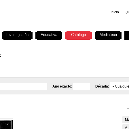
Inicio
Qu
Investigación
Educativa
Catálogo
Mediateca
s
Año exacto:
Década:
F
Mu
A