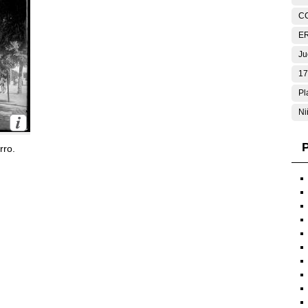
C
E
Ju
17
Pl
Ni
P
rro.