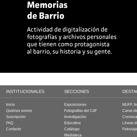
INSTITUCIONALES
SECCIONES
DESTA
Inicio
Exposiciones
MUFF, fes
Quiénes somos
Fotografías del CdF
Canal d
Suscripción
Investigación
Convoca
FAQ
Educativa
Líneas d
Contacto
Catálogo
Fotoviaj
Mediateca