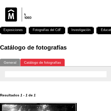
Exposiciones
Fotografías del CdF
Investigación
Educat
Catálogo de fotografías
General
Catálogo de fotografías
Resultados
1
-
1
de
1