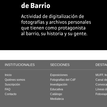
INSTITUCIONALES
SECCIONES
DESTA
Inicio
Exposiciones
MUFF, fes
Quiénes somos
Fotografías del CdF
Canal d
Suscripción
Investigación
Convoca
FAQ
Educativa
Líneas d
Contacto
Catálogo
Fotoviaj
Mediateca