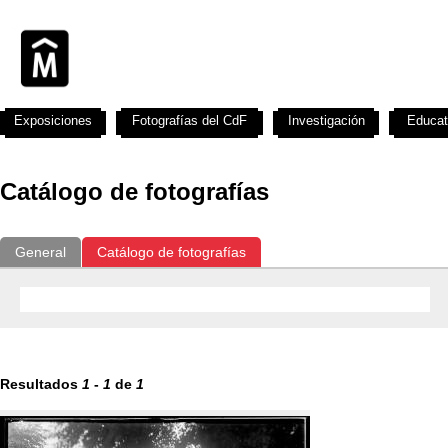
Exposiciones
Fotografías del CdF
Investigación
Educat
Catálogo de fotografías
General
Catálogo de fotografías
Resultados
1
-
1
de
1