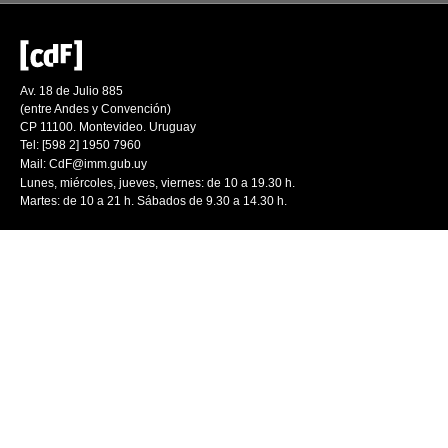
Av. 18 de Julio 885
(entre Andes y Convención)
CP 11100. Montevideo. Uruguay
Tel: [598 2] 1950 7960
Mail:
CdF@imm.gub.uy
Lunes, miércoles, jueves, viernes: de 10 a 19.30 h.
Martes: de 10 a 21 h. Sábados de 9.30 a 14.30 h.