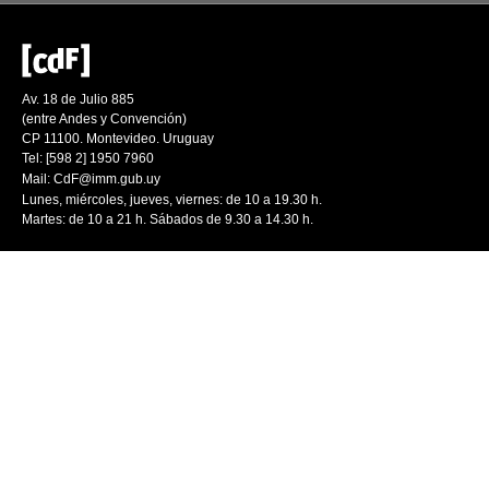
Av. 18 de Julio 885
(entre Andes y Convención)
CP 11100. Montevideo. Uruguay
Tel: [598 2] 1950 7960
Mail:
CdF@imm.gub.uy
Lunes, miércoles, jueves, viernes: de 10 a 19.30 h.
Martes: de 10 a 21 h. Sábados de 9.30 a 14.30 h.