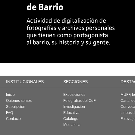
INSTITUCIONALES
SECCIONES
DESTA
Inicio
Exposiciones
MUFF, fes
Quiénes somos
Fotografías del CdF
Canal d
Suscripción
Investigación
Convoca
FAQ
Educativa
Líneas d
Contacto
Catálogo
Fotoviaj
Mediateca