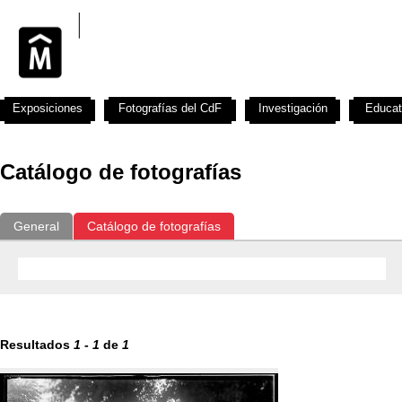
Exposiciones
Fotografías del CdF
Investigación
Educat
Catálogo de fotografías
General
Catálogo de fotografías
Resultados
1
-
1
de
1