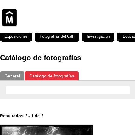
Exposiciones
Fotografías del CdF
Investigación
Educat
Catálogo de fotografías
General
Catálogo de fotografías
Resultados
1
-
1
de
1