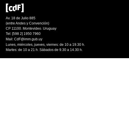
Av. 18 de Julio 885
(entre Andes y Convención)
CP 11100. Montevideo. Uruguay
Tel: [598 2] 1950 7960
Mail:
CdF@imm.gub.uy
Lunes, miércoles, jueves, viernes: de 10 a 19.30 h.
Martes: de 10 a 21 h. Sábados de 9.30 a 14.30 h.