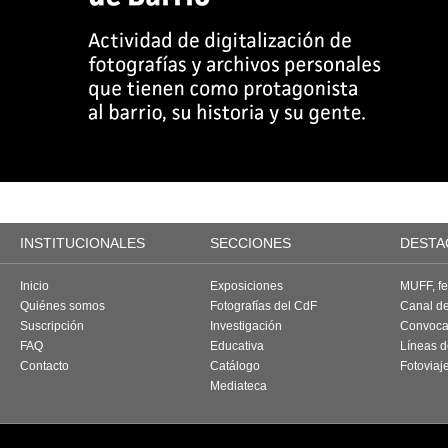
INSTITUCIONALES
SECCIONES
DESTA
Inicio
Exposiciones
MUFF, fes
Quiénes somos
Fotografías del CdF
Canal d
Suscripción
Investigación
Convoca
FAQ
Educativa
Líneas d
Contacto
Catálogo
Fotoviaj
Mediateca