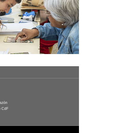
Razón
e CdF