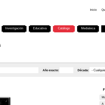
Inicio
Qu
Investigación
Educativa
Catálogo
Mediateca
s
Año exacto:
Década:
F
Mu
A