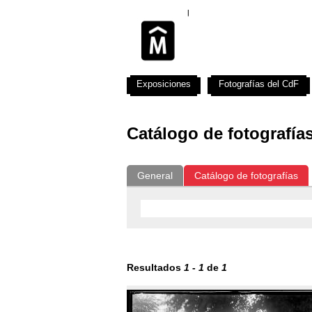
Exposiciones
Fotografías del CdF
Catálogo de fotografía
General
Catálogo de fotografías
Resultados
1
-
1
de
1