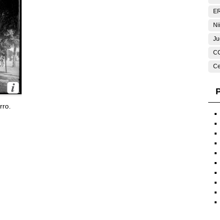
E
Ni
Ju
C
Ce
P
rro.