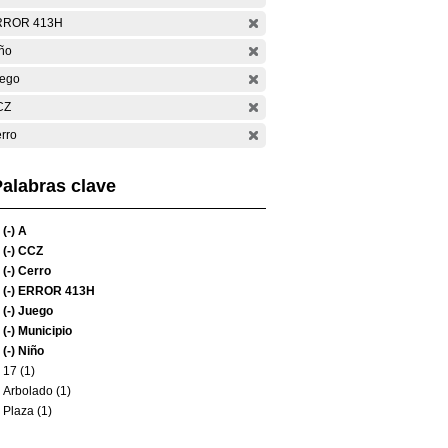
RROR 413H
ño
ego
CZ
rro
alabras clave
(-)
A
(-)
CCZ
(-)
Cerro
(-)
ERROR 413H
(-)
Juego
(-)
Municipio
(-)
Niño
17 (1)
Arbolado (1)
Plaza (1)