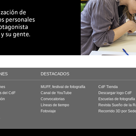
NES
DESTACADOS
nes
MUFF, festival de fotografía
CdF Tienda
as del CdF
Canal de YouTube
Descargar logo CdF
ión
Convocatorias
Escuelas de fotografía
Líneas de tiempo
Revista Sueño de la 
Fotoviaje
Recorrido 3D por Sed
a