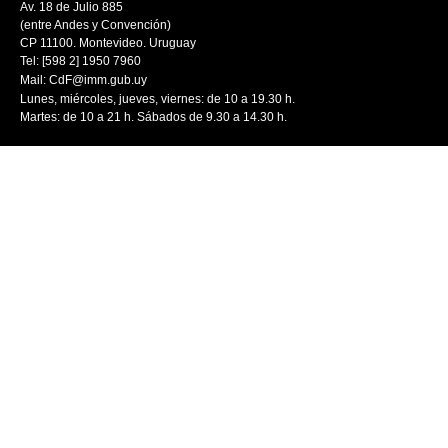
Av. 18 de Julio 885
(entre Andes y Convención)
CP 11100. Montevideo. Uruguay
Tel: [598 2] 1950 7960
Mail:
CdF@imm.gub.uy
Lunes, miércoles, jueves, viernes: de 10 a 19.30 h.
Martes: de 10 a 21 h. Sábados de 9.30 a 14.30 h.