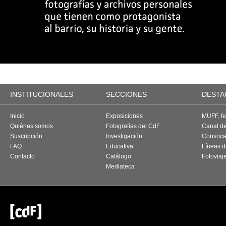
INSTITUCIONALES
SECCIONES
DESTA
Inicio
Exposiciones
MUFF, fes
Quiénes somos
Fotografías del CdF
Canal d
Suscripción
Investigación
Convoca
FAQ
Educativa
Líneas d
Contacto
Catálogo
Fotoviaj
Mediateca