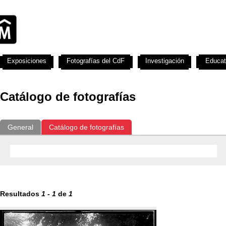
Exposiciones
Fotografías del CdF
Investigación
Educat
Catálogo de fotografías
General
Catálogo de fotografías
Resultados
1
-
1
de
1