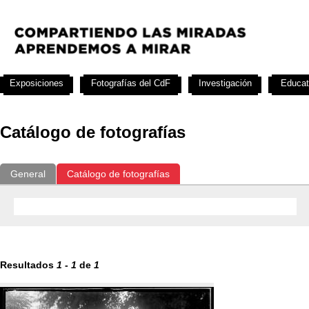
Exposiciones
Fotografías del CdF
Investigación
Educat
Catálogo de fotografías
General
Catálogo de fotografías
Resultados
1
-
1
de
1