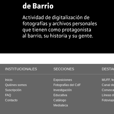
INSTITUCIONALES
SECCIONES
DESTA
Inicio
Exposiciones
MUFF, fes
Quiénes somos
Fotografías del CdF
Canal d
Suscripción
Investigación
Convoca
FAQ
Educativa
Líneas d
Contacto
Catálogo
Fotoviaj
Mediateca