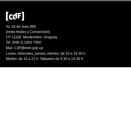
Av. 18 de Julio 885
(entre Andes y Convención)
CP 11100. Montevideo. Uruguay
Tel: [598 2] 1950 7960
Mail:
CdF@imm.gub.uy
Lunes, miércoles, jueves, viernes: de 10 a 19.30 h.
Martes: de 10 a 21 h. Sábados de 9.30 a 14.30 h.