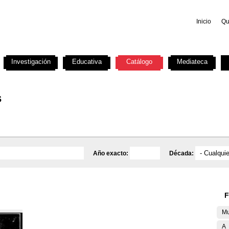
Inicio
Qu
Investigación
Educativa
Catálogo
Mediateca
s
Año exacto:
Década:
F
Mu
A