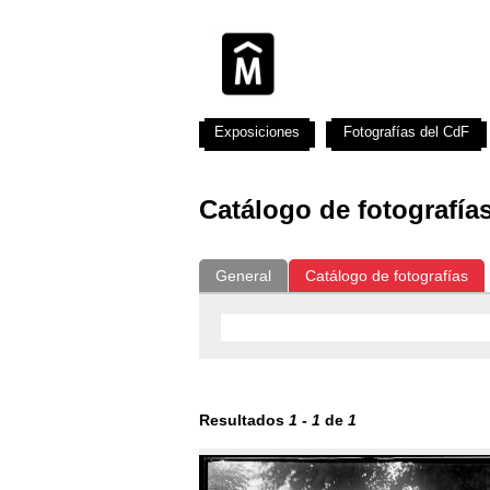
Exposiciones
Fotografías del CdF
Catálogo de fotografía
General
Catálogo de fotografías
Resultados
1
-
1
de
1