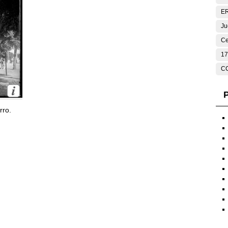
E
Ju
Ce
17
C
P
rro.