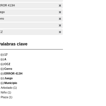
RROR 413H
ego
rro
CZ
alabras clave
(-)
17
(-)
A
(-)
CCZ
(-)
Cerro
(-)
ERROR 413H
(-)
Juego
(-)
Municipio
Arbolado (1)
Niño (1)
Plaza (1)