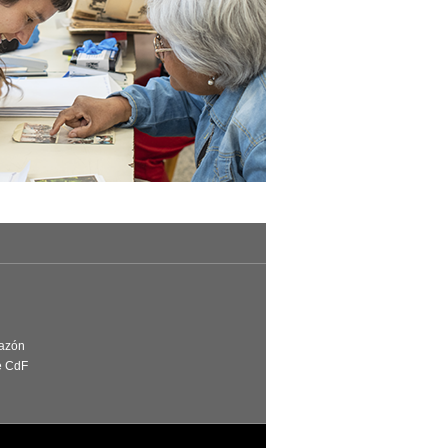
Razón
e CdF