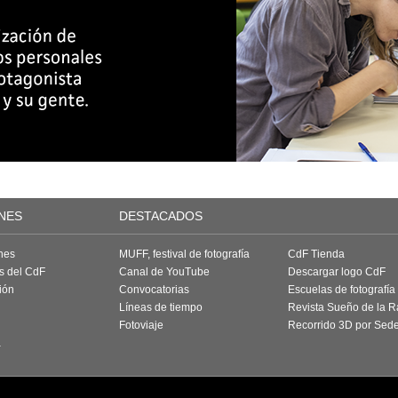
NES
DESTACADOS
nes
MUFF, festival de fotografía
CdF Tienda
as del CdF
Canal de YouTube
Descargar logo CdF
ión
Convocatorias
Escuelas de fotografía
Líneas de tiempo
Revista Sueño de la 
Fotoviaje
Recorrido 3D por Sed
a