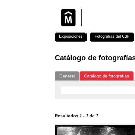
Exposiciones
Fotografías del CdF
Catálogo de fotografía
General
Catálogo de fotografías
Resultados
1
-
1
de
1