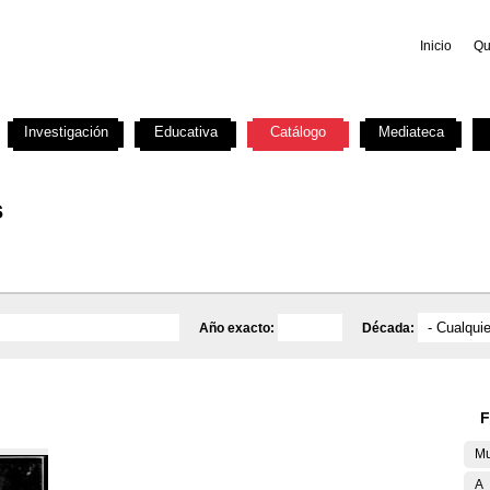
Inicio
Qu
Investigación
Educativa
Catálogo
Mediateca
s
Año exacto:
Década:
F
Mu
A