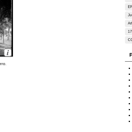
E
Ju
Ar
17
C
P
rro.