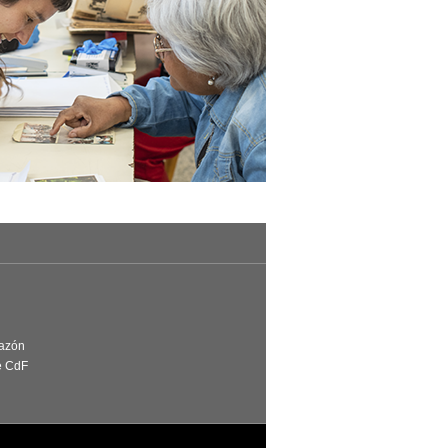
Razón
e CdF