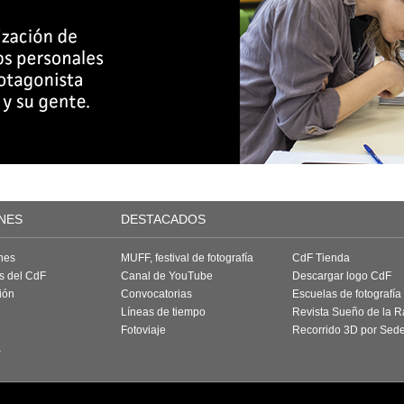
NES
DESTACADOS
nes
MUFF, festival de fotografía
CdF Tienda
as del CdF
Canal de YouTube
Descargar logo CdF
ión
Convocatorias
Escuelas de fotografía
Líneas de tiempo
Revista Sueño de la 
Fotoviaje
Recorrido 3D por Sed
a