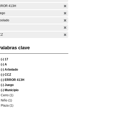
RROR 413H
ego
bolado
CZ
alabras clave
(-)
17
(-)
A
(-)
Arbolado
(-)
CCZ
(-)
ERROR 413H
(-)
Juego
(-)
Municipio
Cerro (1)
Niño (1)
Plaza (1)