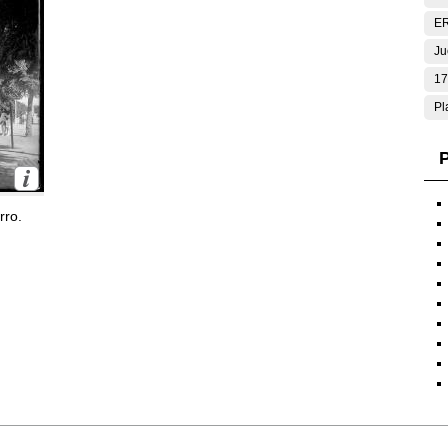
E
Ju
17
Pl
P
rro.