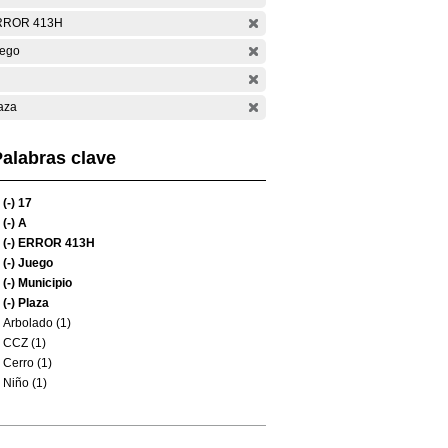
RROR 413H
ego
aza
alabras clave
(-)
17
(-)
A
(-)
ERROR 413H
(-)
Juego
(-)
Municipio
(-)
Plaza
Arbolado (1)
CCZ (1)
Cerro (1)
Niño (1)