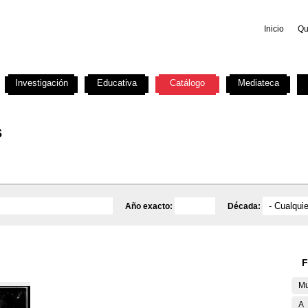
Inicio
Qu
Investigación
Educativa
Catálogo
Mediateca
s
Año exacto:
Década:
F
Mu
A