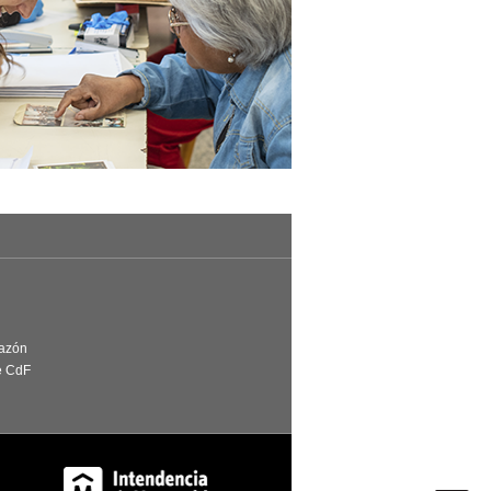
Razón
e CdF