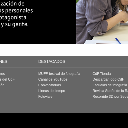
NES
DESTACADOS
nes
MUFF, festival de fotografía
CdF Tienda
as del CdF
Canal de YouTube
Descargar logo CdF
ión
Convocatorias
Escuelas de fotografía
Líneas de tiempo
Revista Sueño de la 
Fotoviaje
Recorrido 3D por Sed
a