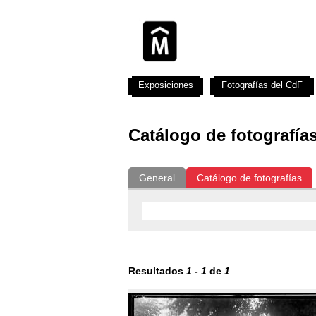
Exposiciones
Fotografías del CdF
Catálogo de fotografía
General
Catálogo de fotografías
Resultados
1
-
1
de
1