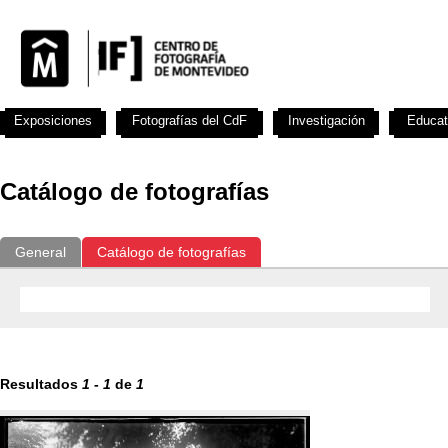
Exposiciones
Fotografías del CdF
Investigación
Educat
Catálogo de fotografías
General
Catálogo de fotografías
Resultados
1
-
1
de
1