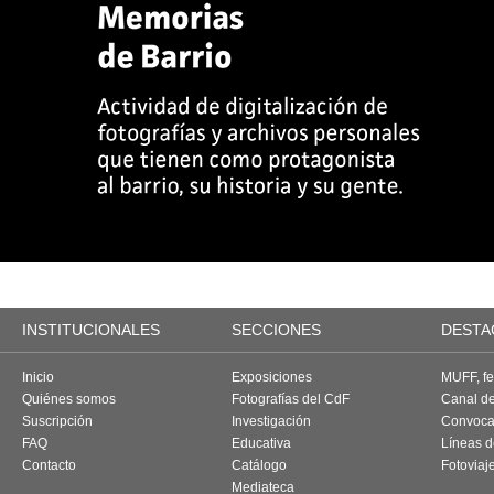
INSTITUCIONALES
SECCIONES
DESTA
Inicio
Exposiciones
MUFF, fes
Quiénes somos
Fotografías del CdF
Canal d
Suscripción
Investigación
Convoca
FAQ
Educativa
Líneas d
Contacto
Catálogo
Fotoviaj
Mediateca