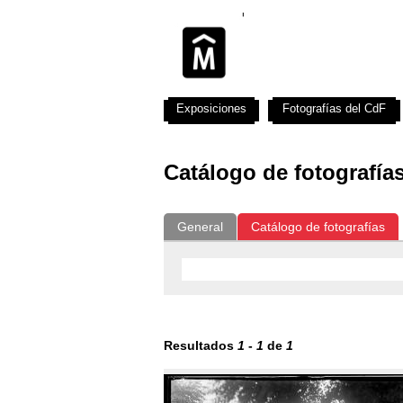
Exposiciones
Fotografías del CdF
Catálogo de fotografía
General
Catálogo de fotografías
Resultados
1
-
1
de
1