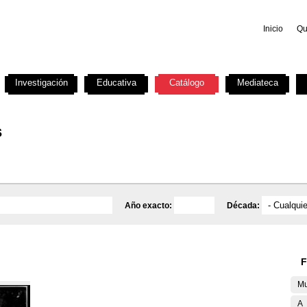
Inicio
Qu
Investigación
Educativa
Catálogo
Mediateca
s
Año exacto:
Década:
F
Mu
A