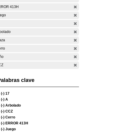
RROR 413H
ego
bolado
aza
rro
ño
CZ
alabras clave
(-)
17
(-)
A
(-)
Arbolado
(-)
CCZ
(-)
Cerro
(-)
ERROR 413H
(-)
Juego