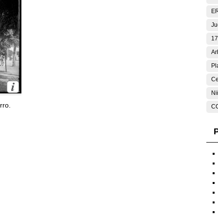
E
Ju
17
Ar
Pl
Ce
Ni
rro.
C
P