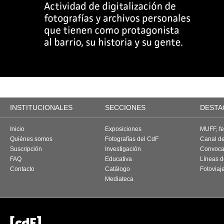
INSTITUCIONALES
SECCIONES
DESTA
Inicio
Exposiciones
MUFF, fes
Quiénes somos
Fotografías del CdF
Canal d
Suscripción
Investigación
Convoca
FAQ
Educativa
Líneas d
Contacto
Catálogo
Fotoviaj
Mediateca