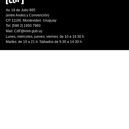
Av. 18 de Julio 885
(entre Andes y Convención)
CP 11100. Montevideo. Uruguay
Tel: [598 2] 1950 7960
Mail:
CdF@imm.gub.uy
Lunes, miércoles, jueves, viernes: de 10 a 19.30 h.
Martes: de 10 a 21 h. Sábados de 9.30 a 14.30 h.