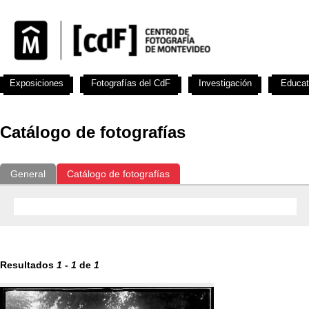
Exposiciones
Fotografías del CdF
Investigación
Educat
Catálogo de fotografías
General
Catálogo de fotografías
Resultados
1
-
1
de
1