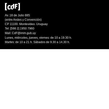
Av. 18 de Julio 885
(entre Andes y Convención)
CP 11100. Montevideo. Uruguay
Tel: [598 2] 1950 7960
Mail:
CdF@imm.gub.uy
Lunes, miércoles, jueves, viernes: de 10 a 19.30 h.
Martes: de 10 a 21 h. Sábados de 9.30 a 14.30 h.