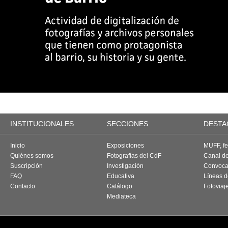
INSTITUCIONALES
SECCIONES
DESTA
Inicio
Exposiciones
MUFF, fes
Quiénes somos
Fotografías del CdF
Canal d
Suscripción
Investigación
Convoca
FAQ
Educativa
Líneas d
Contacto
Catálogo
Fotoviaj
Mediateca