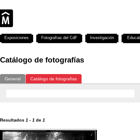
Exposiciones
Fotografías del CdF
Investigación
Educat
Catálogo de fotografías
General
Catálogo de fotografías
Resultados
1
-
1
de
1