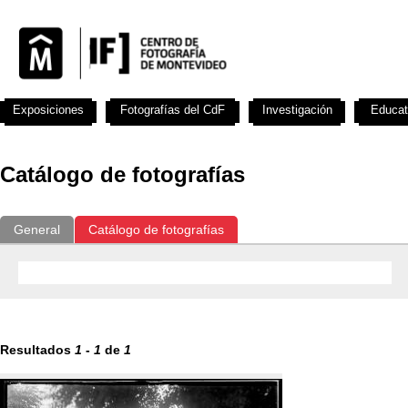
Exposiciones
Fotografías del CdF
Investigación
Educat
Catálogo de fotografías
General
Catálogo de fotografías
Resultados
1
-
1
de
1