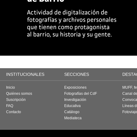
INSTITUCIONALES
SECCIONES
DESTA
Inicio
Exposiciones
MUFF, fes
Quiénes somos
Fotografías del CdF
Canal d
Suscripción
Investigación
Convoca
FAQ
Educativa
Líneas d
Contacto
Catálogo
Fotoviaj
Mediateca