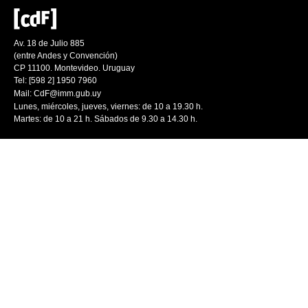
Av. 18 de Julio 885
(entre Andes y Convención)
CP 11100. Montevideo. Uruguay
Tel: [598 2] 1950 7960
Mail:
CdF@imm.gub.uy
Lunes, miércoles, jueves, viernes: de 10 a 19.30 h.
Martes: de 10 a 21 h. Sábados de 9.30 a 14.30 h.