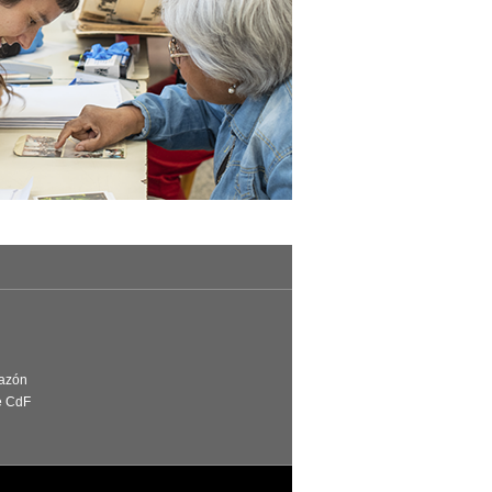
Razón
e CdF