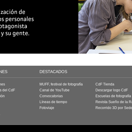
NES
DESTACADOS
nes
MUFF, festival de fotografía
CdF Tienda
as del CdF
Canal de YouTube
Descargar logo CdF
ión
Convocatorias
Escuelas de fotografía
Líneas de tiempo
Revista Sueño de la 
Fotoviaje
Recorrido 3D por Sed
a