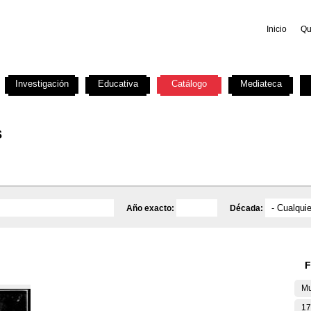
Inicio
Qu
Investigación
Educativa
Catálogo
Mediateca
s
Año exacto:
Década:
F
Mu
17