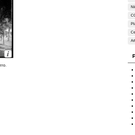
Ni
C
Pl
Ce
Ar
P
rro.