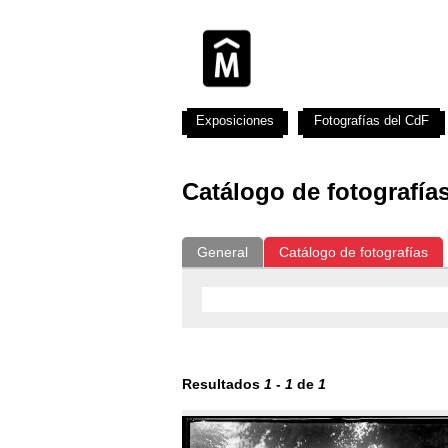
Exposiciones
Fotografías del CdF
Catálogo de fotografía
General
Catálogo de fotografías
Resultados
1
-
1
de
1