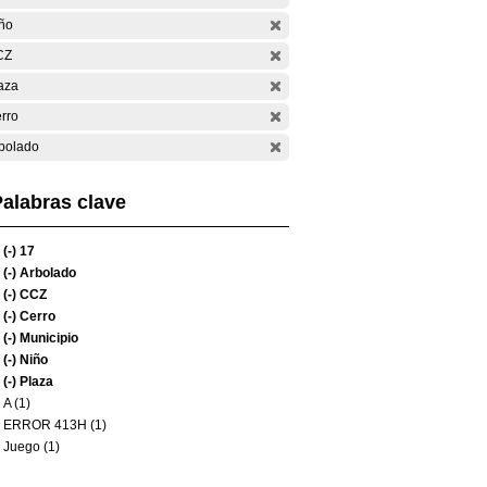
ño
CZ
aza
rro
bolado
alabras clave
(-)
17
(-)
Arbolado
(-)
CCZ
(-)
Cerro
(-)
Municipio
(-)
Niño
(-)
Plaza
A (1)
ERROR 413H (1)
Juego (1)