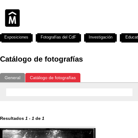
Exposiciones
Fotografías del CdF
Investigación
Educat
Catálogo de fotografías
General
Catálogo de fotografías
Resultados
1
-
1
de
1