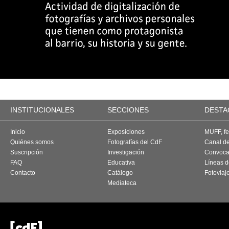
INSTITUCIONALES
SECCIONES
DESTA
Inicio
Exposiciones
MUFF, fes
Quiénes somos
Fotografías del CdF
Canal d
Suscripción
Investigación
Convoca
FAQ
Educativa
Líneas d
Contacto
Catálogo
Fotoviaj
Mediateca