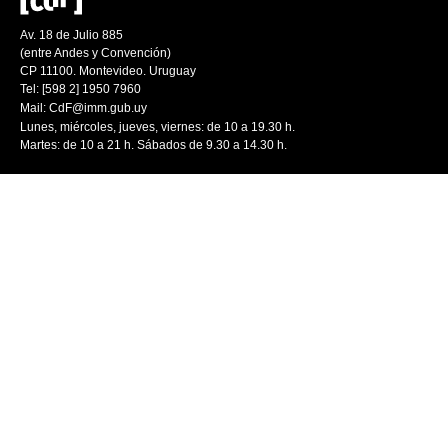
Av. 18 de Julio 885
(entre Andes y Convención)
CP 11100. Montevideo. Uruguay
Tel: [598 2] 1950 7960
Mail:
CdF@imm.gub.uy
Lunes, miércoles, jueves, viernes: de 10 a 19.30 h.
Martes: de 10 a 21 h. Sábados de 9.30 a 14.30 h.