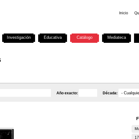
Inicio
Qu
Investigación
Educativa
Catálogo
Mediateca
s
Año exacto:
Década:
F
Mu
17