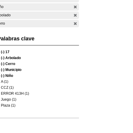
ño
bolado
rro
alabras clave
(-)
17
(-)
Arbolado
(-)
Cerro
(-)
Municipio
(-)
Niño
A (1)
CCZ (1)
ERROR 413H (1)
Juego (1)
Plaza (1)