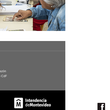
Razón
e CdF