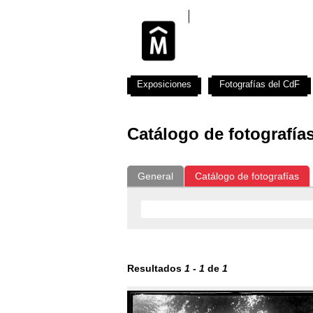
Exposiciones
Fotografías del CdF
Catálogo de fotografía
General
Catálogo de fotografías
Resultados
1
-
1
de
1