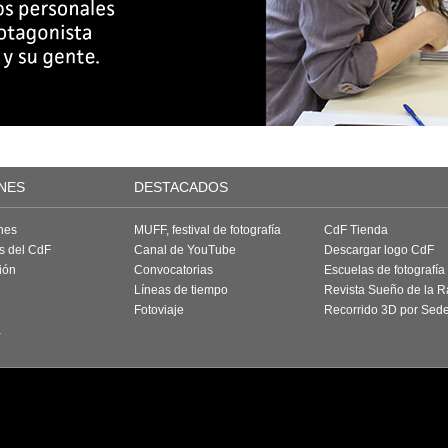
NES
DESTACADOS
nes
MUFF, festival de fotografía
CdF Tienda
as del CdF
Canal de YouTube
Descargar logo CdF
ión
Convocatorias
Escuelas de fotografía
Líneas de tiempo
Revista Sueño de la 
Fotoviaje
Recorrido 3D por Sed
a