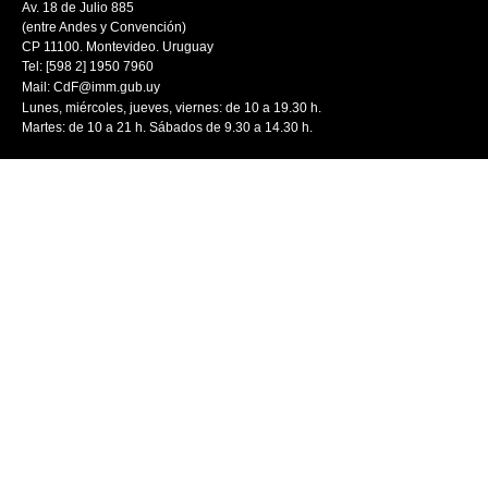
Av. 18 de Julio 885
(entre Andes y Convención)
CP 11100. Montevideo. Uruguay
Tel: [598 2] 1950 7960
Mail:
CdF@imm.gub.uy
Lunes, miércoles, jueves, viernes: de 10 a 19.30 h.
Martes: de 10 a 21 h. Sábados de 9.30 a 14.30 h.