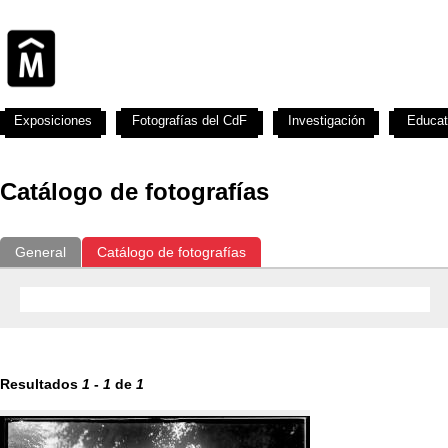
Exposiciones
Fotografías del CdF
Investigación
Educat
Catálogo de fotografías
General
Catálogo de fotografías
Resultados
1
-
1
de
1