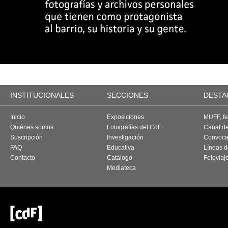
INSTITUCIONALES
SECCIONES
DESTA
Inicio
Exposiciones
MUFF, fes
Quiénes somos
Fotografías del CdF
Canal d
Suscripción
Investigación
Convoca
FAQ
Educativa
Líneas d
Contacto
Catálogo
Fotoviaj
Mediateca