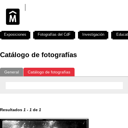
Exposiciones
Fotografías del CdF
Investigación
Educat
Catálogo de fotografías
General
Catálogo de fotografías
Resultados
1
-
1
de
1