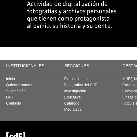
INSTITUCIONALES
SECCIONES
DESTA
Inicio
Exposiciones
MUFF, fes
Quiénes somos
Fotografías del CdF
Canal d
Suscripción
Investigación
Convoca
FAQ
Educativa
Líneas d
Contacto
Catálogo
Fotoviaj
Mediateca