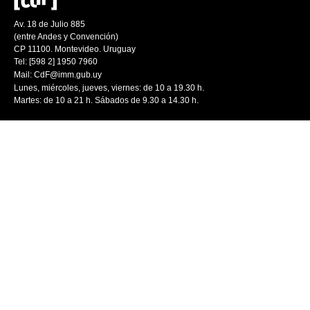
Av. 18 de Julio 885
(entre Andes y Convención)
CP 11100. Montevideo. Uruguay
Tel: [598 2] 1950 7960
Mail:
CdF@imm.gub.uy
Lunes, miércoles, jueves, viernes: de 10 a 19.30 h.
Martes: de 10 a 21 h. Sábados de 9.30 a 14.30 h.