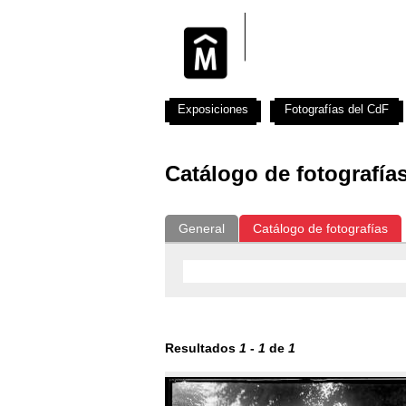
Exposiciones
Fotografías del CdF
Catálogo de fotografía
General
Catálogo de fotografías
Resultados
1
-
1
de
1