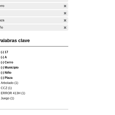
rro
aza
ño
alabras clave
(-)
17
(-)
A
(-)
Cerro
(-)
Municipio
(-)
Niño
(-)
Plaza
Arbolado (1)
CCZ (1)
ERROR 413H (1)
Juego (1)