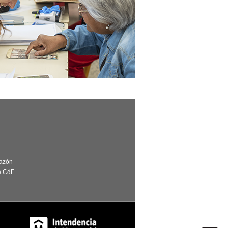
Razón
e CdF