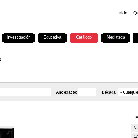
Inicio
Qu
Investigación
Educativa
Catálogo
Mediateca
s
Año exacto:
Década:
F
Mu
17