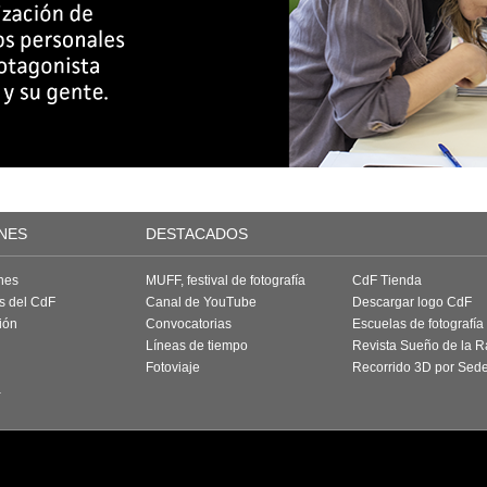
NES
DESTACADOS
nes
MUFF, festival de fotografía
CdF Tienda
as del CdF
Canal de YouTube
Descargar logo CdF
ión
Convocatorias
Escuelas de fotografía
Líneas de tiempo
Revista Sueño de la 
Fotoviaje
Recorrido 3D por Sed
a