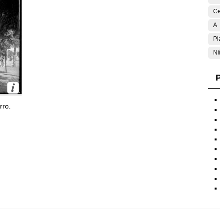
Ce
A
Pl
Ni
P
rro.