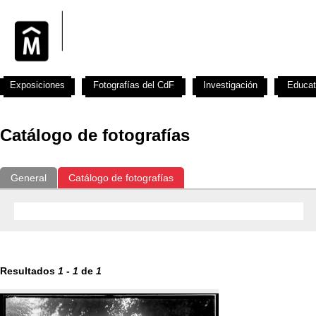
Exposiciones
Fotografías del CdF
Investigación
Educat
Catálogo de fotografías
General
Catálogo de fotografías
Resultados
1
-
1
de
1