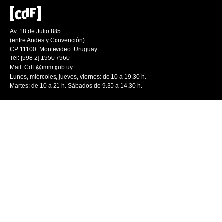
Av. 18 de Julio 885
(entre Andes y Convención)
CP 11100. Montevideo. Uruguay
Tel: [598 2] 1950 7960
Mail:
CdF@imm.gub.uy
Lunes, miércoles, jueves, viernes: de 10 a 19.30 h.
Martes: de 10 a 21 h. Sábados de 9.30 a 14.30 h.