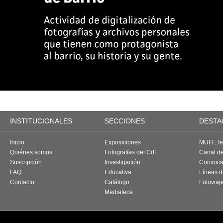
INSTITUCIONALES
SECCIONES
DESTA
Inicio
Exposiciones
MUFF, fes
Quiénes somos
Fotografías del CdF
Canal d
Suscripción
Investigación
Convoca
FAQ
Educativa
Líneas d
Contacto
Catálogo
Fotoviaj
Mediateca