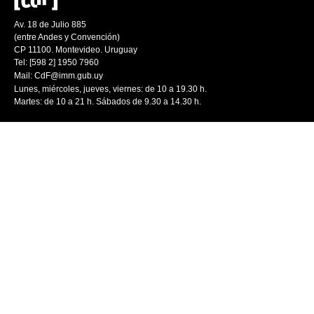
Av. 18 de Julio 885
(entre Andes y Convención)
CP 11100. Montevideo. Uruguay
Tel: [598 2] 1950 7960
Mail:
CdF@imm.gub.uy
Lunes, miércoles, jueves, viernes: de 10 a 19.30 h.
Martes: de 10 a 21 h. Sábados de 9.30 a 14.30 h.