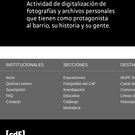
INSTITUCIONALES
SECCIONES
DESTA
Inicio
Exposiciones
MUFF, fes
Quiénes somos
Fotografías del CdF
Canal d
Suscripción
Investigación
Convoca
FAQ
Educativa
Líneas d
Contacto
Catálogo
Fotoviaj
Mediateca