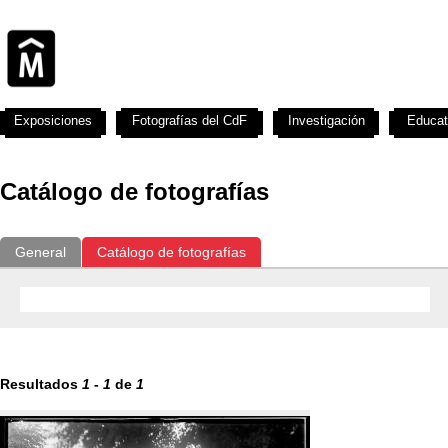
Exposiciones
Fotografías del CdF
Investigación
Educat
Catálogo de fotografías
General
Catálogo de fotografías
Resultados
1
-
1
de
1