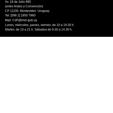
Av. 18 de Julio 885
(entre Andes y Convención)
CP 11100. Montevideo. Uruguay
Tel: [598 2] 1950 7960
Mail:
CdF@imm.gub.uy
Lunes, miércoles, jueves, viernes: de 10 a 19.30 h.
Martes: de 10 a 21 h. Sábados de 9.30 a 14.30 h.