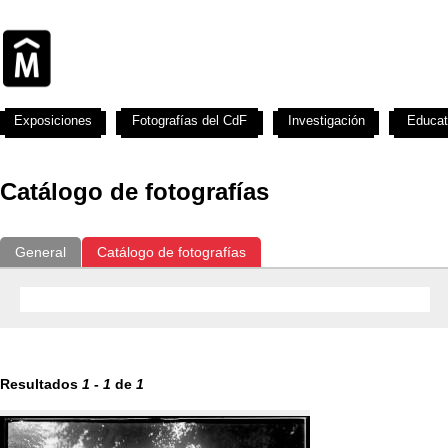
Exposiciones
Fotografías del CdF
Investigación
Educat
Catálogo de fotografías
General
Catálogo de fotografías
Resultados
1
-
1
de
1