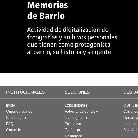
INSTITUCIONALES
SECCIONES
DESTA
Inicio
Exposiciones
MUFF, fes
Quiénes somos
Fotografías del CdF
Canal d
Suscripción
Investigación
Convoca
FAQ
Educativa
Líneas d
Contacto
Catálogo
Fotoviaj
Mediateca