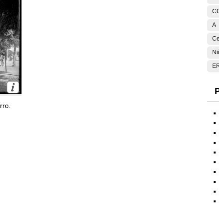
C
A
Ce
Ni
E
P
rro.