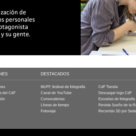
NES
DESTACADOS
nes
MUFF, festival de fotografía
CdF Tienda
as del CdF
Canal de YouTube
Descargar logo CdF
ión
Convocatorias
Escuelas de fotografía
Líneas de tiempo
Revista Sueño de la 
Fotoviaje
Recorrido 3D por Sed
a