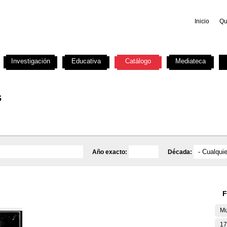
Inicio
Qu
Investigación
Educativa
Catálogo
Mediateca
s
Año exacto:
Década:
F
Mu
17