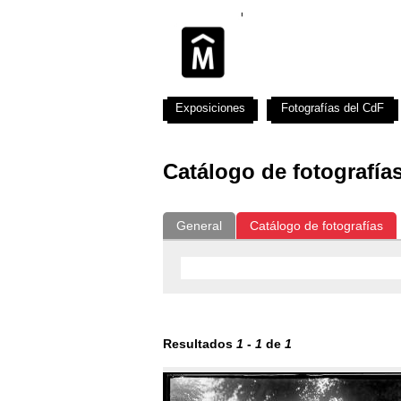
Exposiciones
Fotografías del CdF
Catálogo de fotografía
General
Catálogo de fotografías
Resultados
1
-
1
de
1