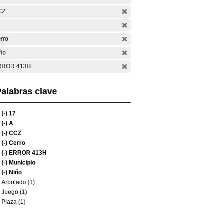
CZ
rro
ño
RROR 413H
alabras clave
(-)
17
(-)
A
(-)
CCZ
(-)
Cerro
(-)
ERROR 413H
(-)
Municipio
(-)
Niño
Arbolado (1)
Juego (1)
Plaza (1)