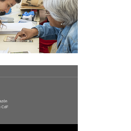
Razón
e CdF