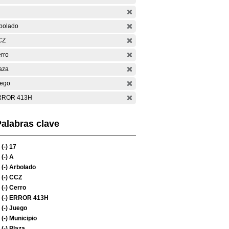
bolado
CZ
rro
aza
ego
RROR 413H
alabras clave
(-)
17
(-)
A
(-)
Arbolado
(-)
CCZ
(-)
Cerro
(-)
ERROR 413H
(-)
Juego
(-)
Municipio
(-)
Plaza