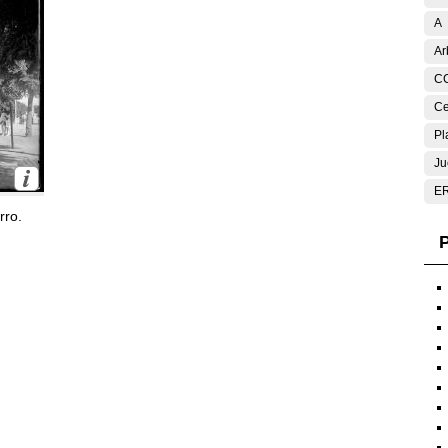
A
Ar
C
Ce
Pl
Ju
E
rro.
P