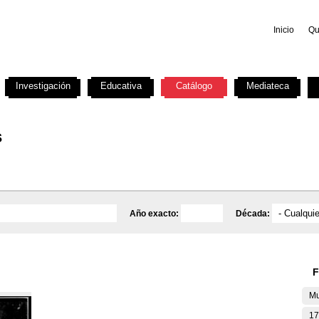
Inicio
Qu
Investigación
Educativa
Catálogo
Mediateca
s
Año exacto:
Década:
F
Mu
17