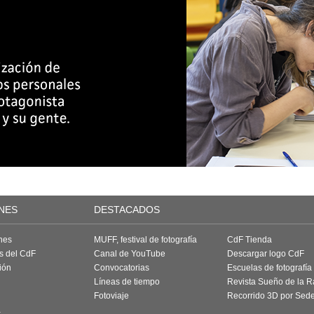
NES
DESTACADOS
nes
MUFF, festival de fotografía
CdF Tienda
as del CdF
Canal de YouTube
Descargar logo CdF
ión
Convocatorias
Escuelas de fotografía
Líneas de tiempo
Revista Sueño de la 
Fotoviaje
Recorrido 3D por Sed
a