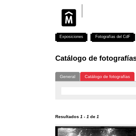
Exposiciones
Fotografías del CdF
Catálogo de fotografía
General
Catálogo de fotografías
Resultados
1
-
1
de
1