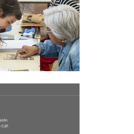
Razón
e CdF