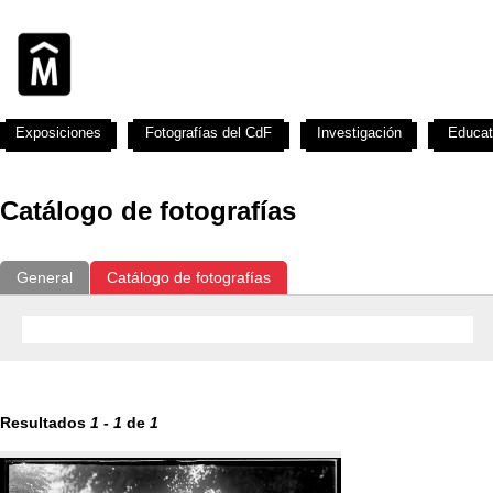
Exposiciones
Fotografías del CdF
Investigación
Educat
Catálogo de fotografías
General
Catálogo de fotografías
Resultados
1
-
1
de
1