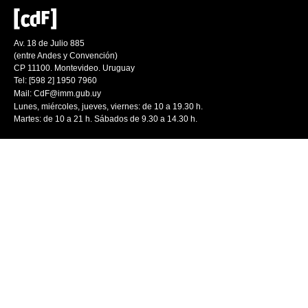
Av. 18 de Julio 885
(entre Andes y Convención)
CP 11100. Montevideo. Uruguay
Tel: [598 2] 1950 7960
Mail:
CdF@imm.gub.uy
Lunes, miércoles, jueves, viernes: de 10 a 19.30 h.
Martes: de 10 a 21 h. Sábados de 9.30 a 14.30 h.