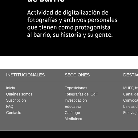
INSTITUCIONALES
SECCIONES
DESTA
Inicio
Exposiciones
MUFF, fes
Quiénes somos
Fotografías del CdF
Canal d
Suscripción
Investigación
Convoca
FAQ
Educativa
Líneas d
Contacto
Catálogo
Fotoviaj
Mediateca