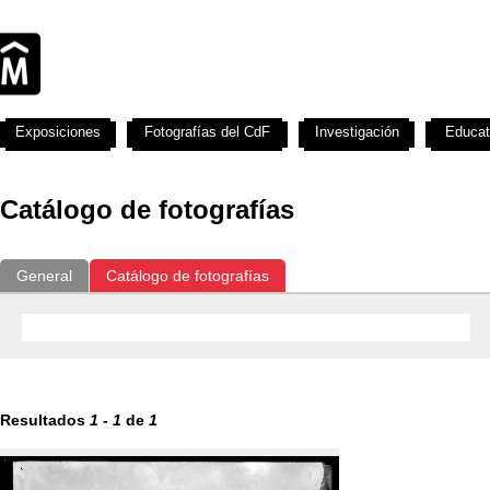
Exposiciones
Fotografías del CdF
Investigación
Educat
Catálogo de fotografías
General
Catálogo de fotografías
Resultados
1
-
1
de
1