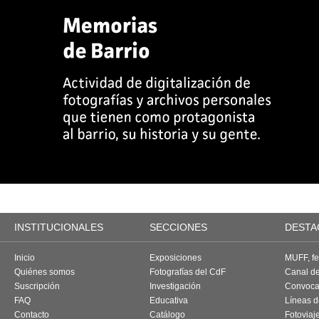
INSTITUCIONALES
SECCIONES
DESTA
Inicio
Exposiciones
MUFF, fes
Quiénes somos
Fotografías del CdF
Canal d
Suscripción
Investigación
Convoca
FAQ
Educativa
Líneas d
Contacto
Catálogo
Fotoviaj